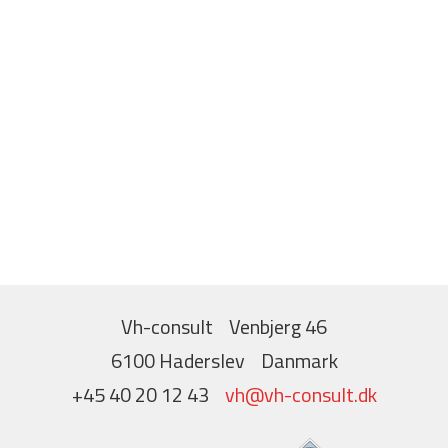
Vh-consult
Venbjerg 46
6100 Haderslev
Danmark
+45 40 20 12 43
vh@vh-consult.dk​​